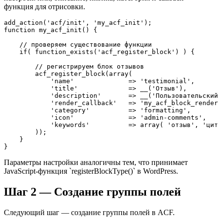
функция для отрисовки.
add_action('acf/init', 'my_acf_init');

function my_acf_init() {

    // проверяем существование функции

    if( function_exists('acf_register_block') ) {

        // регистрируем блок отзывов

        acf_register_block(array(

            'name'              => 'testimonial',

            'title'             => __('Отзыв'),

            'description'       => __('Пользовательский
            'render_callback'   => 'my_acf_block_render
            'category'          => 'formatting',

            'icon'              => 'admin-comments',

            'keywords'          => array( 'отзыв', 'цит
        ));

    }

Параметры настройки аналогичны тем, что принимает
JavaScript-функция `registerBlockType()` в WordPress.
Шаг 2 — Создание группы полей
Следующий шаг — создание группы полей в ACF.