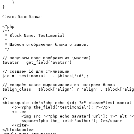
    }

Сам шаблон блока:
<?php

/**

 * Block Name: Testimonial

 *

 * Шаблон отображения блока отзывов.

 */

// получаем поле изображения (массив)

$avatar = get_field('avatar');

// создаём id для стилизации

$id = 'testimonial-' . $block['id'];

// создаём класс выравнивания из настроек блока

$align_class = $block['align'] ? 'align' . $block['alig
?>

<blockquote id="<?php echo $id; ?>" class="testimonial 
    <p><?php the_field('testimonial'); ?></p>

    <cite>

        <img src="<?php echo $avatar['url']; ?>" alt="<
        <span><?php the_field('author'); ?></span>

    </cite>

</blockquote>
