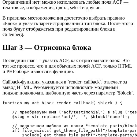
Ограничений нет: можно использовать любые поля ACF —
текстовые, изображения, цвета, select и другие.
В правилах местоположения достаточно выбрать правило
«Блок» и указать зарегистрированный тип блока. После этого
поля будут отображаться при редактировании блока в
Gutenberg.
Шаг 3 — Отрисовка блока
Последний шаг — указать ACF, как отрисовывать блок. Это
тот же процесс, что и для обычных полей ACF, только HTML
и PHP оборачиваются в функцию.
Callback-функция, указанная в `render_callback`, отвечает за
вывод HTML. Рекомендуется использовать модульный
подход: подключать шаблонную часть через параметр `$block`.
function my_acf_block_render_callback( $block ) {

    // преобразуем имя ("acf/testimonial") в slug ("tes
    $slug = str_replace('acf/', '', $block['name']);

    // подключаем шаблон из папки "template-parts/block
    if( file_exists( get_theme_file_path("/template-par
        include( get_theme_file_path("/template-parts/b