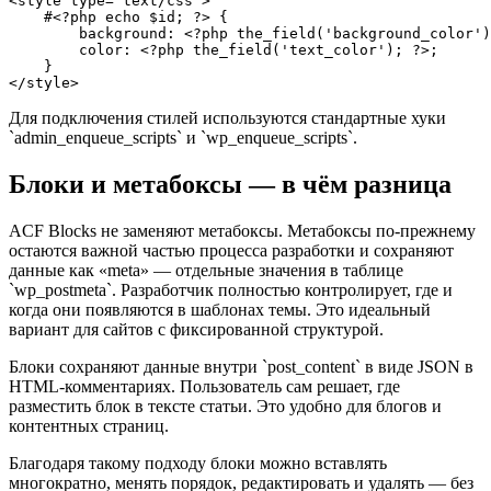
<style type="text/css">

    #<?php echo $id; ?> {

        background: <?php the_field('background_color')
        color: <?php the_field('text_color'); ?>;

    }

Для подключения стилей используются стандартные хуки
`admin_enqueue_scripts` и `wp_enqueue_scripts`.
Блоки и метабоксы — в чём разница
ACF Blocks не заменяют метабоксы. Метабоксы по-прежнему
остаются важной частью процесса разработки и сохраняют
данные как «meta» — отдельные значения в таблице
`wp_postmeta`. Разработчик полностью контролирует, где и
когда они появляются в шаблонах темы. Это идеальный
вариант для сайтов с фиксированной структурой.
Блоки сохраняют данные внутри `post_content` в виде JSON в
HTML-комментариях. Пользователь сам решает, где
разместить блок в тексте статьи. Это удобно для блогов и
контентных страниц.
Благодаря такому подходу блоки можно вставлять
многократно, менять порядок, редактировать и удалять — без